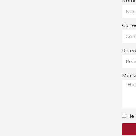
Nomb
Corre
Refer
Mensa
He 