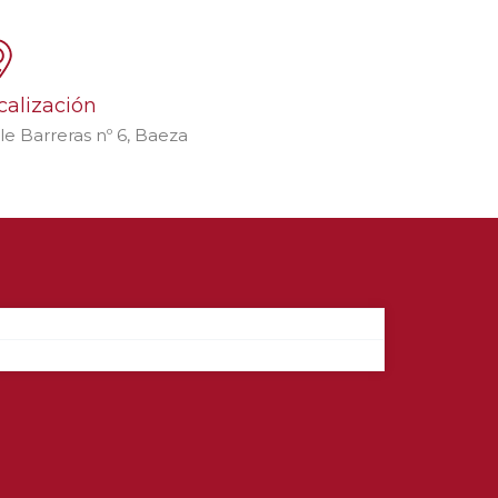
calización
le Barreras nº 6, Baeza